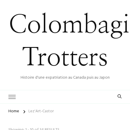
Colombagi
Trotters
Histoire d'une expatriation au Canada puis au Japon
Home
Lez'Art-Castor
Showing: 1 - 10 of 34 RESULTS