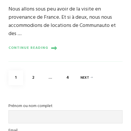
Nous allons sous peu avoir de la visite en
provenance de France. Et si à deux, nous nous
accommodions de locations de Communauto et
des …
CONTINUE READING
Posts
PAGE
PAGE
PAGE
1
2
…
4
NEXT
pagination
Prénom ou nom complet
Email