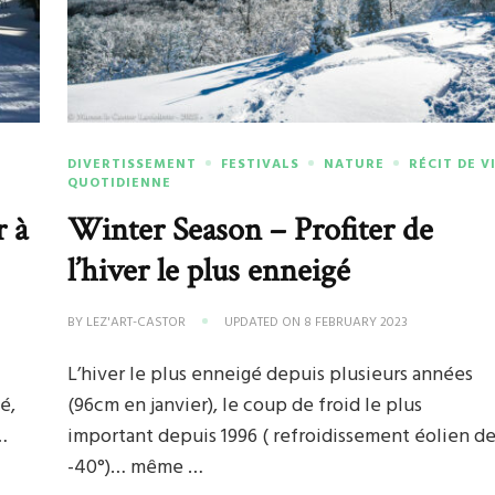
DIVERTISSEMENT
FESTIVALS
NATURE
RÉCIT DE V
QUOTIDIENNE
r à
Winter Season – Profiter de
l’hiver le plus enneigé
BY
LEZ'ART-CASTOR
UPDATED ON
8 FEBRUARY 2023
L’hiver le plus enneigé depuis plusieurs années
é,
(96cm en janvier), le coup de froid le plus
…
important depuis 1996 ( refroidissement éolien d
-40°)… même …