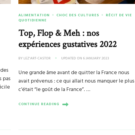
ALIMENTATION
CHOC DES CULTURES
RÉCIT DE VIE
QUOTIDIENNE
Top, Flop & Meh : nos
expériences gustatives 2022
BY
LEZ'ART-CASTOR
UPDATED ON
6 JANUARY 2023
 des
Une grande âme avant de quitter la France nous
s pas
avait prévenus : ce qui allait nous manquer le plus
icile
c’était “le goût de la France”. …
CONTINUE READING