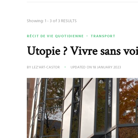
Showing: 1 - 3 of 3 RESULTS
RÉCIT DE VIE QUOTIDIENNE
TRANSPORT
Utopie ? Vivre sans vo
BY
LEZ'ART-CASTOR
UPDATED ON
18 JANUARY 2023