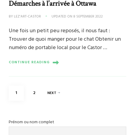
Démarches à l’arrivée à Ottawa
BY
LEZ'ART-CASTOR
UPDATED ON
8 SEPTEMBER 2022
Une fois un petit peu reposés, il nous faut :
Trouver de quoi manger pour le chat Obtenir un
numéro de portable local pour le Castor …
CONTINUE READING
Posts
PAGE
PAGE
1
2
NEXT
pagination
Prénom ou nom complet