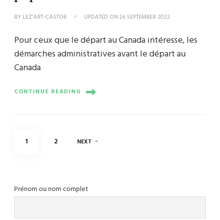
BY
LEZ'ART-CASTOR
UPDATED ON
26 SEPTEMBER 2022
Pour ceux que le départ au Canada intéresse, les
démarches administratives avant le départ au
Canada
CONTINUE READING
Posts
PAGE
PAGE
1
2
NEXT
pagination
Prénom ou nom complet