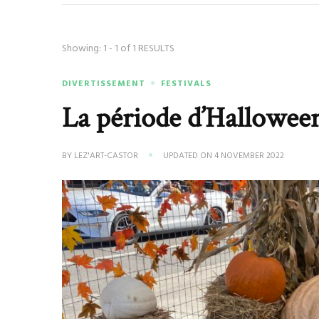
Showing: 1 - 1 of 1 RESULTS
DIVERTISSEMENT
FESTIVALS
La période d’Hallowee
BY
LEZ'ART-CASTOR
UPDATED ON
4 NOVEMBER 2022