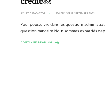
crédit￼
BY
LEZ'ART-CASTOR
UPDATED ON
23 SEPTEMBER 2022
Pour poursuivre dans les questions administrativ
question bancaire Nous sommes expatriés depu
CONTINUE READING