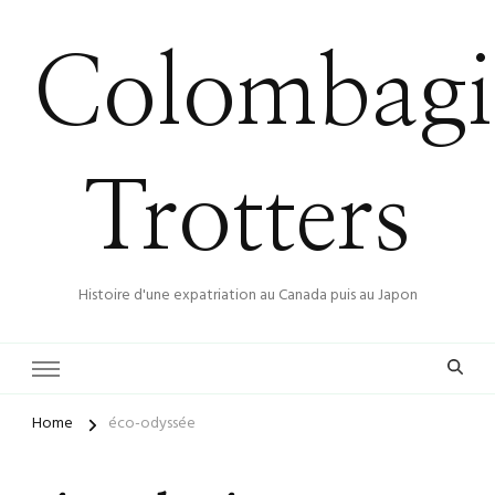
Colombagi
Trotters
Histoire d'une expatriation au Canada puis au Japon
Home
éco-odyssée