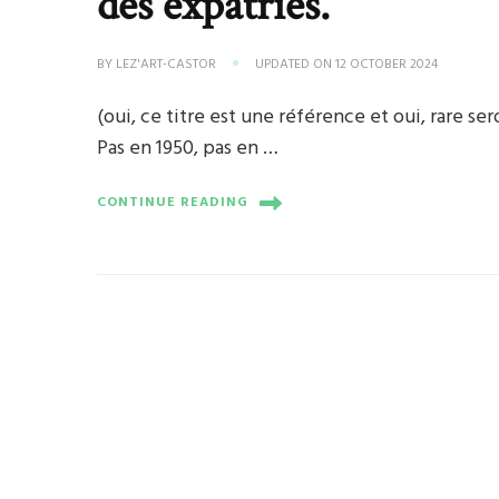
des expatriés.
BY
LEZ'ART-CASTOR
UPDATED ON
12 OCTOBER 2024
(oui, ce titre est une référence et oui, rare se
Pas en 1950, pas en …
CONTINUE READING