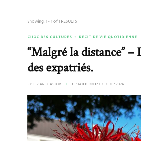
Showing: 1 - 1 of 1 RESULTS
CHOC DES CULTURES
RÉCIT DE VIE QUOTIDIENNE
“Malgré la distance” – 
des expatriés.
BY
LEZ'ART-CASTOR
UPDATED ON
12 OCTOBER 2024