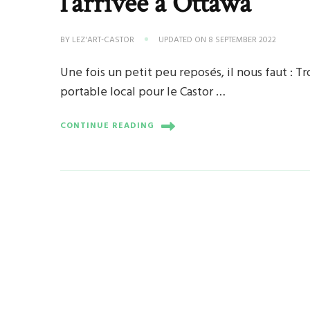
l’arrivée à Ottawa
BY
LEZ'ART-CASTOR
UPDATED ON
8 SEPTEMBER 2022
Une fois un petit peu reposés, il nous faut :
portable local pour le Castor …
CONTINUE READING