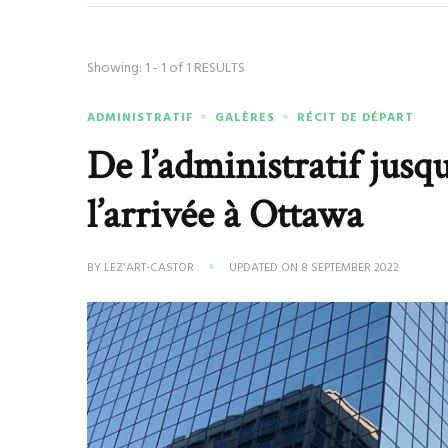
Showing: 1 - 1 of 1 RESULTS
ADMINISTRATIF
GALÈRES
RÉCIT DE DÉPART
De l’administratif jusq
l’arrivée à Ottawa
BY
LEZ'ART-CASTOR
UPDATED ON
8 SEPTEMBER 2022