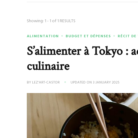
Showing: 1 - 1 of 1 RESULTS
ALIMENTATION
BUDGET ET DÉPENSES
RÉCIT DE
S’alimenter à Tokyo : a
culinaire
BY
LEZ'ART-CASTOR
UPDATED ON
3 JANUARY 2025