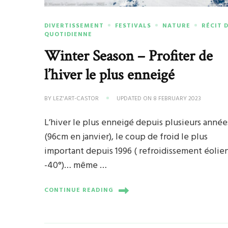
DIVERTISSEMENT
FESTIVALS
NATURE
RÉCIT D
QUOTIDIENNE
Winter Season – Profiter de
l’hiver le plus enneigé
BY
LEZ'ART-CASTOR
UPDATED ON
8 FEBRUARY 2023
L’hiver le plus enneigé depuis plusieurs année
(96cm en janvier), le coup de froid le plus
important depuis 1996 ( refroidissement éolie
-40°)… même …
CONTINUE READING