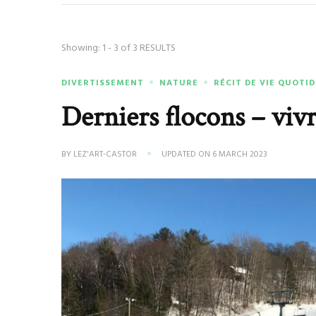
Showing: 1 - 3 of 3 RESULTS
DIVERTISSEMENT
NATURE
RÉCIT DE VIE QUOTI
Derniers flocons – vivr
BY
LEZ'ART-CASTOR
UPDATED ON
6 MARCH 2023