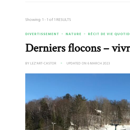
Showing: 1 - 1 of 1 RESULTS
DIVERTISSEMENT
NATURE
RÉCIT DE VIE QUOTI
Derniers flocons – vivr
BY
LEZ'ART-CASTOR
UPDATED ON
6 MARCH 2023