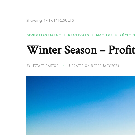
Showing: 1 - 1 of 1 RESULTS
DIVERTISSEMENT
FESTIVALS
NATURE
RÉCIT 
Winter Season – Profite
BY
LEZ'ART-CASTOR
UPDATED ON
8 FEBRUARY 2023