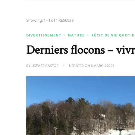
Showing: 1 - 1 of 1 RESULTS
DIVERTISSEMENT
NATURE
RÉCIT DE VIE QUOTI
Derniers flocons – vivr
BY
LEZ'ART-CASTOR
UPDATED ON
6 MARCH 2023