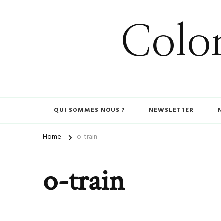
Colom
QUI SOMMES NOUS ?
NEWSLETTER
Home
o-train
o-train