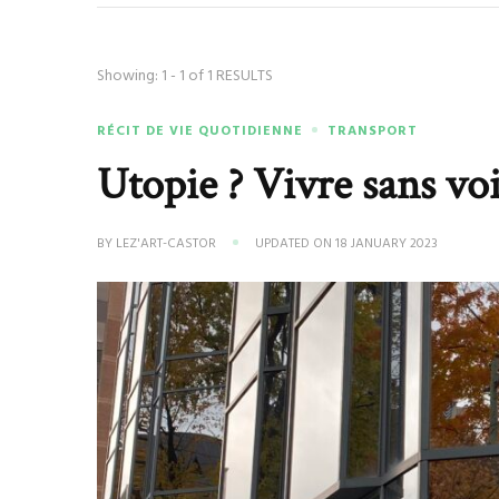
Showing: 1 - 1 of 1 RESULTS
RÉCIT DE VIE QUOTIDIENNE
TRANSPORT
Utopie ? Vivre sans vo
BY
LEZ'ART-CASTOR
UPDATED ON
18 JANUARY 2023