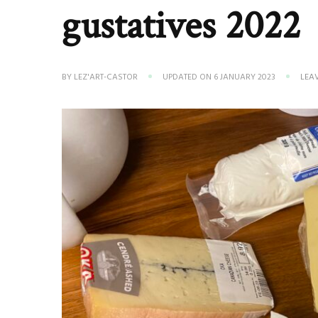
gustatives 2022
BY
LEZ'ART-CASTOR
UPDATED ON
6 JANUARY 2023
LEA