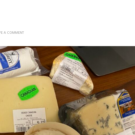
ON
VE A COMMENT
TOP,
FLOP
&
MEH
:
NOS
EXPÉRIENCES
GUSTATIVES
2022