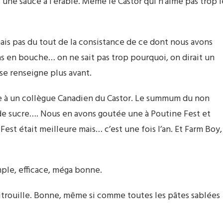
 une sauce à l’érable. Même le Castor qui n’aime pas trop l
s pas du tout de la consistance de ce dont nous avons
s en bouche… on ne sait pas trop pourquoi, on dirait un
se renseigne plus avant.
e à un collègue Canadien du Castor. Le summum du non
 de sucre…. Nous en avons goutée une à Poutine Fest et
est était meilleure mais… c’est une fois l’an. Et Farm Boy,
imple, efficace, méga bonne.
e citrouille. Bonne, même si comme toutes les pâtes sablées