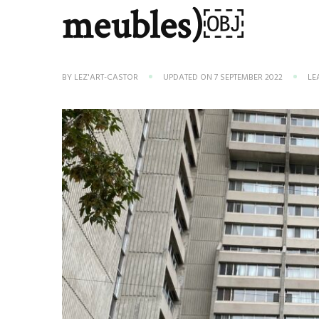
meubles)￼
BY
LEZ'ART-CASTOR
UPDATED ON
7 SEPTEMBER 2022
LE