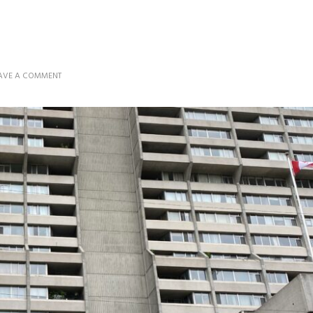
ON
AVE A COMMENT
4
MURS
ET
UN
TOIT
(AVEC
QUELQUES
MEUBLES)
￼